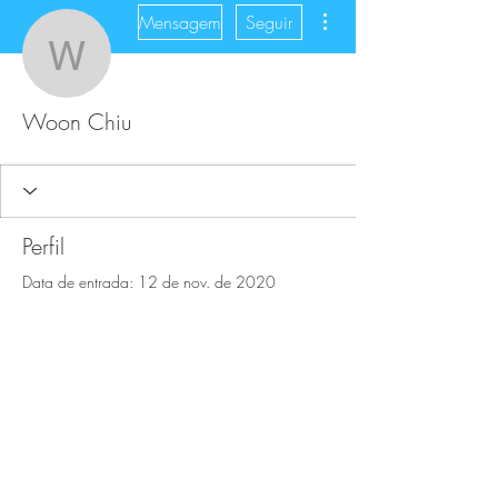
Mais ações
Mensagem
Seguir
Woon Chiu
Woon Chiu
Perfil
Data de entrada: 12 de nov. de 2020
Sobre
0
curtida recebida
0
comentário recebido
0
melhor resposta
FAQ
Downloads & Refunds
Store Policy