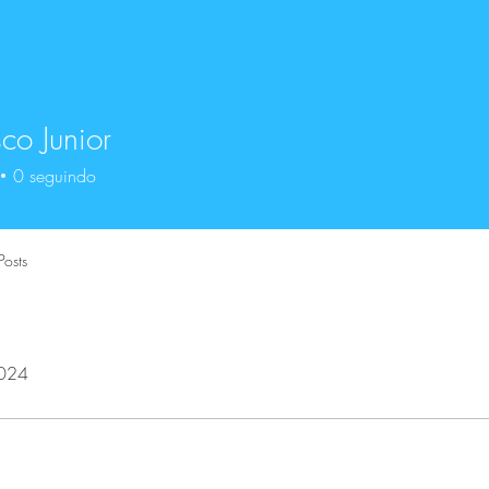
sco Junior
0
seguindo
Posts
2024