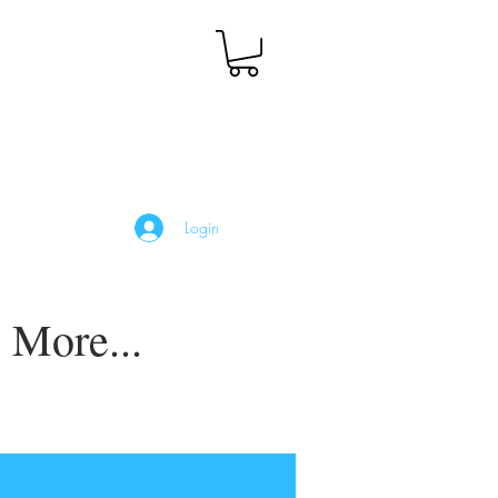
Login
More...