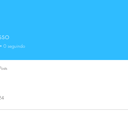
sso
0
seguindo
Posts
24