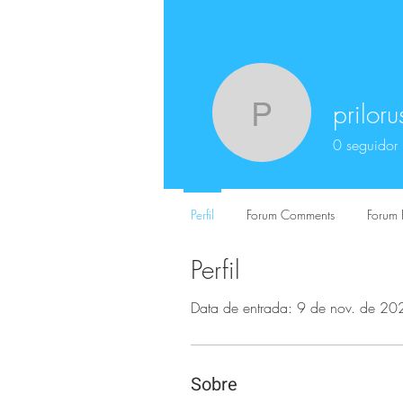
priloru
prilorusso
0
seguidor
Perfil
Forum Comments
Forum 
Perfil
Data de entrada: 9 de nov. de 20
Sobre