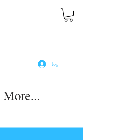
Login
More...