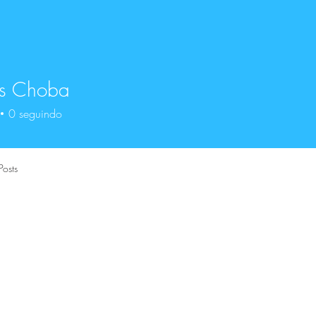
s Choba
0
seguindo
Posts