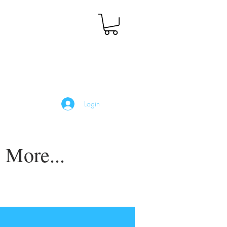
Login
More...